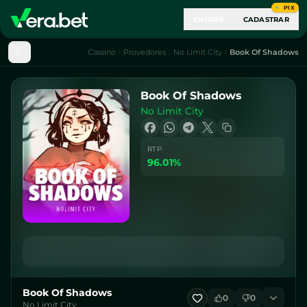
PIX
ENTRAR
CADASTRAR
Cassino
Provedores
No Limit City
Book Of Shadows
Book Of Shadows
No Limit City
RTP
96.01%
Book Of Shadows
0
0
No Limit City