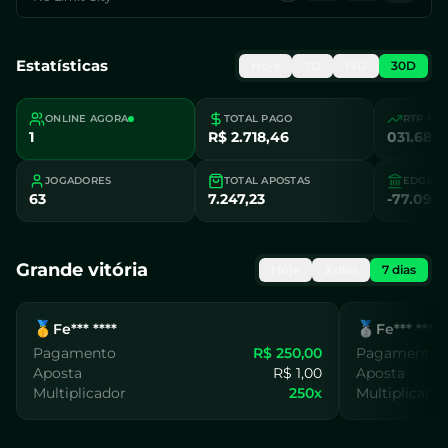
Book Of Shadows
é um jogo de cassino online
Estatísticas
disponível na
Vera Bet
, desenvolvido pelo provedor
Hoje
7D
15D
30D
No Limit City
. Com uma taxa de retorno ao jogador
(RTP) média de até
96.01%
, você pode jogar agora
ONLINE AGORA
TOTAL PAGO
RTP RE
mesmo e se divertir. Jogue com responsabilidade!
1
R$ 2.718,46
031.68%
Como jogar Book Of Shadows na Vera Bet
JOGADORES
TOTAL APOSTAS
EDGE D
63
Para começar a jogar
Book Of Shadows
7.247,23
, basta ajustar
-77.09%
o valor da aposta e iniciar a rodada. O jogo é intuitivo
e indicado tanto para iniciantes quanto para jogadores
experientes da No Limit City.
Grande vitória
Hoje
3 dias
7 dias
Sobre o Book Of Shadows
🥇
🥈
Fe*** ****
Fe*** ****
O
Book Of Shadows
é desenvolvido pela
No Limit
City
Pagamento
e opera com tecnologia RNG (Random Number
R$ 250,00
Pagamento
Aposta
R$ 1,00
Aposta
Generator) certificada, garantindo resultados
Multiplicador
250
x
Multiplicado
aleatórios e independentes em cada rodada. Com RTP
médio de
96.01%
, oferece uma boa relação entre risco
e retorno.