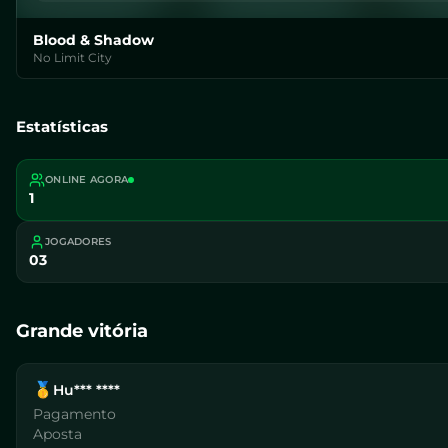
Blood & Shadow
No Limit City
Blood & Shadow
é um jogo de cassino online disponível n
Estatísticas
você pode jogar agora mesmo e se divertir. Jogue com res
Como jogar Blood & Shadow na Vera Bet
ONLINE AGORA
Para começar a jogar
Blood & Shadow
, basta ajustar o va
1
Limit City.
JOGADORES
Sobre o Blood & Shadow
03
O
Blood & Shadow
é desenvolvido pela
No Limit City
e ope
cada rodada. Com RTP médio de
94.38%
, oferece uma boa 
Grande vitória
Por que jogar Blood & Shadow na Vera Bet
Na
Vera Bet
, você joga com total segurança, suporte rápido
🥇
Hu*** ****
responsável. Aposte com consciência!
Pagamento
Aposta
RTP