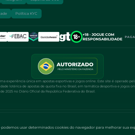
dade
Política KYC
+18 · JOGUE COM
PAG
RESPONSABILIDADE
a experiência única em apostas esportivas e jogos online. Este site é operado pe
ade lotérica de apostas de quota fixa no Brasil, em temática desportiva e jogos on
e 2025 no Diário Oficial da República Federativa do Brasil.
 usar determinados cookies do navegador para melhorar sua experiência ao usar nos
efício de Prestação Continuada (BPC).
CENTRAL DE JOGO RESPONSÁVEL
DENÚNCIAS
PRIVACIDADE
OUVIDORIA
ue podemos usar determinados cookies do navegador para melhorar sua expe
© 2026 Vera Bet. Todos os direitos reservados.