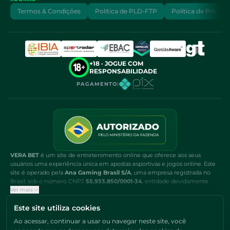
Termos & Condições
Política de PLD-FTP
Política de Privaci
+18 · JOGUE COM
RESPONSABILIDADE
PAGAMENTO
:
VERA BET
é um site de entretenimento online que oferece aos seus
usuários uma experiência única em apostas esportivas e jogos online. Este
site é operado pela
Ana Gaming Brasil S/A
, uma empresa registrada no
Brasil, sob o número CNPJ
55.933.850/0001-34
, entidade devidamente
Ver mais
autorizada a operar a modalidade lotérica de apostas de quota fixa no Brasil,
em temática desportiva e jogos online, conjuntamente, pela Secretaria de
Este site utiliza cookies
Prêmios e Apostas do Ministério da Fazenda, conforme Portaria SPA/MF
n.º 322/2025, publicada em 17 de fevereiro de 2025 no Diário Oficial da
CENTRAL DE JOGO RESPONSÁVEL
DENÚNCIAS
PRIVACIDADE
OUVIDORIA
Ao acessar, continuar a usar ou navegar neste site, você
República Federativa do Brasil.