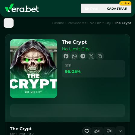
PIX
ENTRAR
CADASTRAR
Cassino
Provedores
No Limit City
The Crypt
The Crypt
No Limit City
RTP
96.05%
The Crypt
0
0
No Limit City