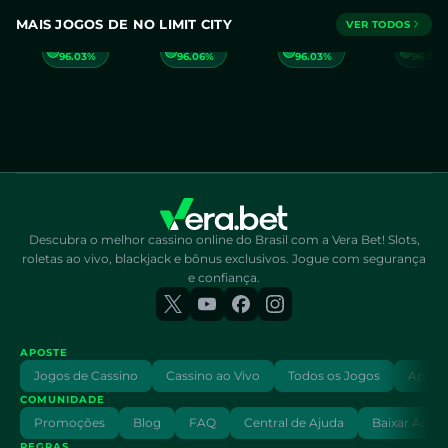
Por que jogar The Crypt na Vera Bet
MAIS JOGOS DE NO LIMIT CITY
VER TODOS
Na
Vera Bet
, você joga com total segurança, suporte
RTP
RTP
RTP
RTP
rápido e depósitos via Pix. A plataforma é licenciada,
96.03%
96.06%
96.03%
96.04
JOGAR
JOGAR
JOGAR
JOGAR
reúne dezenas de outros títulos da No Limit City e
promove o jogo responsável. Aposte com consciência!
RTP
Margem da casa
96.05%
3.95%
Descubra o melhor cassino online do Brasil com a Vera Bet! Slots,
roletas ao vivo, blackjack e bônus exclusivos. Jogue com segurança
e confiança.
APOSTE
Jogos de Cassino
Cassino ao Vivo
Todos os Jogos
Aposta
COMUNIDADE
Promoções
Blog
FAQ
Central de Ajuda
Baixar App
REGRAS