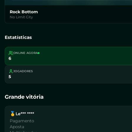
Rock Bottom
No Limit City
Rock Bottom
é um jogo de cassino online disponível na
Ve
Estatísticas
pode jogar agora mesmo e se divertir. Jogue com responsa
Como jogar Rock Bottom na Vera Bet
ONLINE AGORA
Para começar a jogar
Rock Bottom
, basta ajustar o valor 
6
Limit City.
JOGADORES
Sobre o Rock Bottom
5
O
Rock Bottom
é desenvolvido pela
No Limit City
e opera 
rodada. Com RTP médio de
96.04%
, oferece uma boa relaçã
Grande vitória
Por que jogar Rock Bottom na Vera Bet
Na
Vera Bet
, você joga com total segurança, suporte rápido
🥇
Le*** ****
responsável. Aposte com consciência!
Pagamento
Aposta
RTP