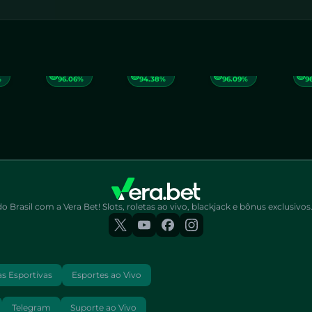
3.96%
RTP
RTP
RTP
R
%
96.06%
94.38%
96.09%
9
JOGAR
JOGAR
JOGAR
JOG
 Brasil com a Vera Bet! Slots, roletas ao vivo, blackjack e bônus exclusiv
s Esportivas
Esportes ao Vivo
Telegram
Suporte ao Vivo