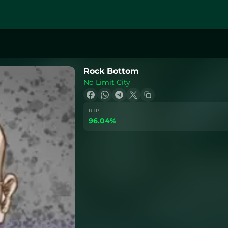
Rock Bottom
No Limit City
RTP
96.04%