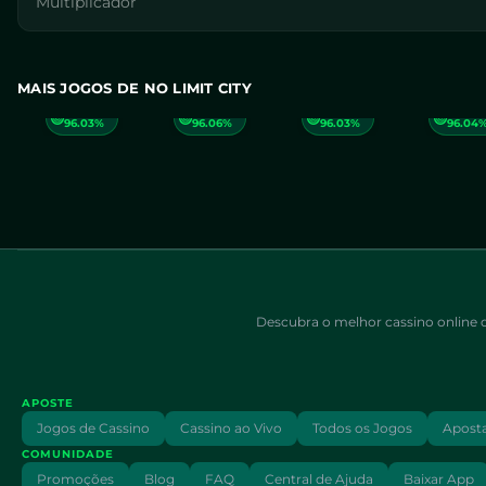
Multiplicador
96.04%
MAIS JOGOS DE NO LIMIT CITY
RTP
RTP
RTP
RTP
96.03%
96.06%
96.03%
96.04
JOGAR
JOGAR
JOGAR
JOGAR
Descubra o melhor cassino online do
APOSTE
Jogos de Cassino
Cassino ao Vivo
Todos os Jogos
Aposta
COMUNIDADE
Promoções
Blog
FAQ
Central de Ajuda
Baixar App