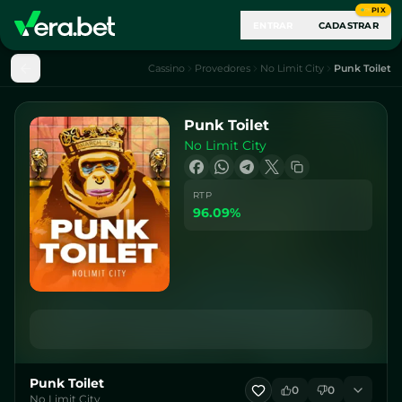
PIX
ENTRAR
CADASTRAR
Cassino
Provedores
No Limit City
Punk Toilet
Punk Toilet
No Limit City
RTP
96.09%
Punk Toilet
0
0
No Limit City