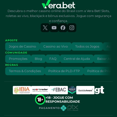
Por que jogar Punk Toilet na Vera Bet
Descubra o melhor cassino online do Brasil com a Vera Bet! Slots,
Na
Vera Bet
, você joga com total segurança, suporte
roletas ao vivo, blackjack e bônus exclusivos. Jogue com segurança
rápido e depósitos via Pix. A plataforma é licenciada,
e confiança.
reúne dezenas de outros títulos da No Limit City e
promove o jogo responsável. Aposte com consciência!
APOSTE
RTP
Margem da casa
Jogos de Cassino
Cassino ao Vivo
Todos os Jogos
Aposta
96.09%
3.91%
COMUNIDADE
Promoções
Blog
FAQ
Central de Ajuda
Baixar App
REGRAS
Termos & Condições
Política de PLD-FTP
Política de Privaci
+18 · JOGUE COM
RESPONSABILIDADE
PAGAMENTO
: