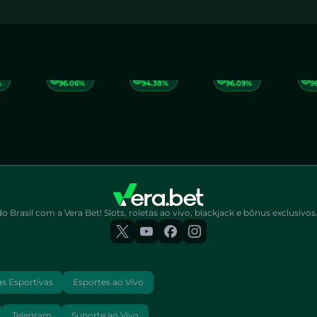
3.96%
RTP
RTP
RTP
R
%
96.06%
94.38%
96.09%
9
JOGAR
JOGAR
JOGAR
JOG
 Brasil com a Vera Bet! Slots, roletas ao vivo, blackjack e bônus exclusiv
s Esportivas
Esportes ao Vivo
Telegram
Suporte ao Vivo