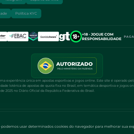
dade
Política KYC
+18 · JOGUE COM
PAG
RESPONSABILIDADE
a experiência única em apostas esportivas e jogos online. Este site é operado pe
ade lotérica de apostas de quota fixa no Brasil, em temática desportiva e jogos on
e 2025 no Diário Oficial da República Federativa do Brasil.
 usar determinados cookies do navegador para melhorar sua experiência ao usar nos
efício de Prestação Continuada (BPC).
CENTRAL DE JOGO RESPONSÁVEL
DENÚNCIAS
PRIVACIDADE
OUVIDORIA
ue podemos usar determinados cookies do navegador para melhorar sua expe
© 2026 Vera Bet. Todos os direitos reservados.