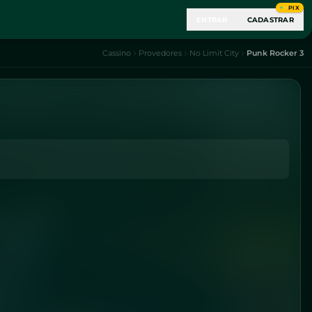
PIX
ENTRAR
CADASTRAR
Cassino
Provedores
No Limit City
Punk Rocker 3