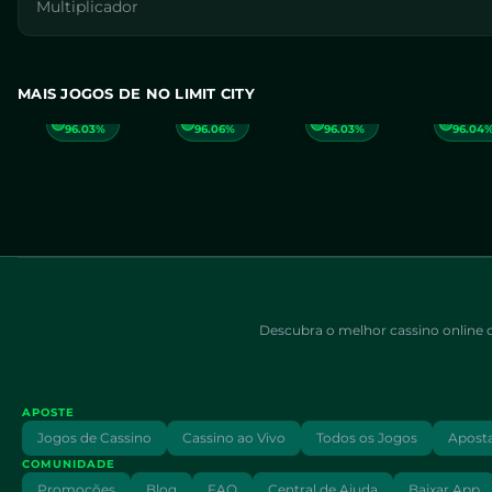
Multiplicador
96.04%
MAIS JOGOS DE NO LIMIT CITY
RTP
RTP
RTP
RTP
96.03%
96.06%
96.03%
96.04
JOGAR
JOGAR
JOGAR
JOGAR
Descubra o melhor cassino online do
APOSTE
Jogos de Cassino
Cassino ao Vivo
Todos os Jogos
Aposta
COMUNIDADE
Promoções
Blog
FAQ
Central de Ajuda
Baixar App