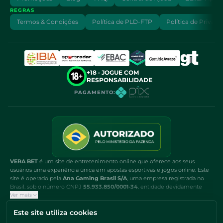
REGRAS
Termos & Condições
Política de PLD-FTP
Política de Privaci
+18 · JOGUE COM
RESPONSABILIDADE
PAGAMENTO
:
VERA BET
é um site de entretenimento online que oferece aos seus
usuários uma experiência única em apostas esportivas e jogos online. Este
site é operado pela
Ana Gaming Brasil S/A
, uma empresa registrada no
Brasil, sob o número CNPJ
55.933.850/0001-34
, entidade devidamente
Ver mais
autorizada a operar a modalidade lotérica de apostas de quota fixa no Brasil,
em temática desportiva e jogos online, conjuntamente, pela Secretaria de
Este site utiliza cookies
Prêmios e Apostas do Ministério da Fazenda, conforme Portaria SPA/MF
n.º 322/2025, publicada em 17 de fevereiro de 2025 no Diário Oficial da
CENTRAL DE JOGO RESPONSÁVEL
DENÚNCIAS
PRIVACIDADE
OUVIDORIA