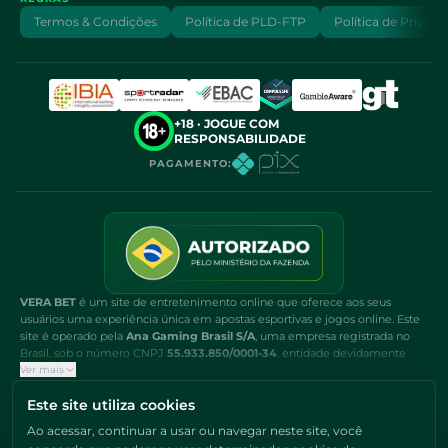
Termos & Condições
Política de PLD-FTP
Política de Privaci
+18 · JOGUE COM
RESPONSABILIDADE
PAGAMENTO
:
VERA BET
é um site de entretenimento online que oferece aos seus
usuários uma experiência única em apostas esportivas e jogos online. Este
site é operado pela
Ana Gaming Brasil S/A
, uma empresa registrada no
Brasil, sob o número CNPJ
55.933.850/0001-34
, entidade devidamente
Ver mais
autorizada a operar a modalidade lotérica de apostas de quota fixa no Brasil,
em temática desportiva e jogos online, conjuntamente, pela Secretaria de
Este site utiliza cookies
Prêmios e Apostas do Ministério da Fazenda, conforme Portaria SPA/MF
n.º 322/2025, publicada em 17 de fevereiro de 2025 no Diário Oficial da
CENTRAL DE JOGO RESPONSÁVEL
DENÚNCIAS
PRIVACIDADE
OUVIDORIA
Ao acessar, continuar a usar ou navegar neste site, você
República Federativa do Brasil.