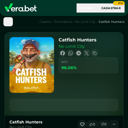
PIX
ENTRAR
CADASTRAR
Cassino
Provedores
No Limit City
Catfish Hunters
Catfish Hunters
No Limit City
RTP
96.06%
Catfish Hunters
0
0
No Limit City