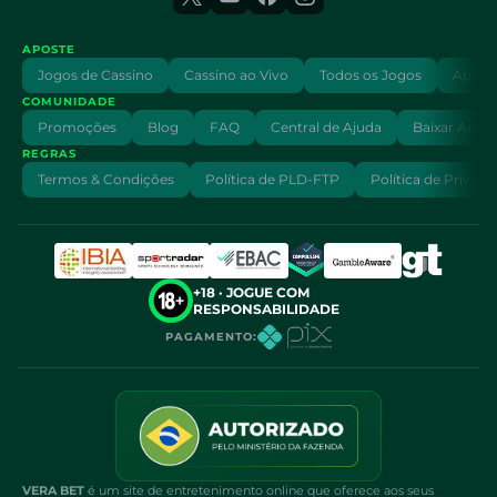
APOSTE
Jogos de Cassino
Cassino ao Vivo
Todos os Jogos
Aposta
COMUNIDADE
Promoções
Blog
FAQ
Central de Ajuda
Baixar App
REGRAS
Termos & Condições
Política de PLD-FTP
Política de Privaci
+18 · JOGUE COM
RESPONSABILIDADE
PAGAMENTO
:
VERA BET
é um site de entretenimento online que oferece aos seus