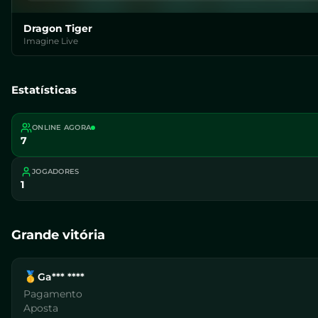
Dragon Tiger
Imagine Live
Dragon Tiger
é um jogo de cassino online disponível na
Ve
Estatísticas
jogar agora mesmo e se divertir. Jogue com responsabilid
Como jogar Dragon Tiger na Vera Bet
ONLINE AGORA
Para começar a jogar
Dragon Tiger
, basta ajustar o valor 
7
Live.
JOGADORES
Sobre o Dragon Tiger
1
O
Dragon Tiger
é desenvolvido pela
Imagine Live
e opera 
rodada. Com RTP médio de
97%
, oferece uma boa relação e
Grande vitória
Por que jogar Dragon Tiger na Vera Bet
Na
Vera Bet
, você joga com total segurança, suporte rápido
🥇
Ga*** ****
responsável. Aposte com consciência!
Pagamento
Aposta