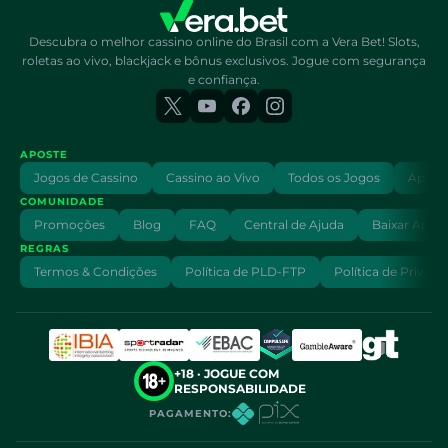
Por que jogar Spanish Roulette na Vera Bet
Descubra o melhor cassino online do Brasil com a Vera Bet! Slots,
Na
Vera Bet
, você joga com total segurança, suporte
roletas ao vivo, blackjack e bônus exclusivos. Jogue com segurança
rápido e depósitos via Pix. A plataforma é licenciada,
e confiança.
reúne dezenas de outros títulos da Imagine Live e
promove o jogo responsável. Aposte com consciência!
APOSTE
Jogos de Cassino
Cassino ao Vivo
Todos os Jogos
Aposta
COMUNIDADE
Promoções
Blog
FAQ
Central de Ajuda
Baixar App
REGRAS
Termos & Condições
Política de PLD-FTP
Política de Privaci
+18 · JOGUE COM
RESPONSABILIDADE
PAGAMENTO
: