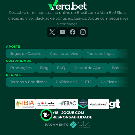
Por que jogar Casino Hold'em na Vera Bet
Descubra o melhor cassino online do Brasil com a Vera Bet! Slots,
Na
Vera Bet
, você joga com total segurança, suporte
roletas ao vivo, blackjack e bônus exclusivos. Jogue com segurança
rápido e depósitos via Pix. A plataforma é licenciada,
e confiança.
reúne dezenas de outros títulos da Imagine Live e
promove o jogo responsável. Aposte com consciência!
APOSTE
Jogos de Cassino
Cassino ao Vivo
Todos os Jogos
Aposta
COMUNIDADE
Promoções
Blog
FAQ
Central de Ajuda
Baixar App
REGRAS
Termos & Condições
Política de PLD-FTP
Política de Privaci
+18 · JOGUE COM
RESPONSABILIDADE
PAGAMENTO
: