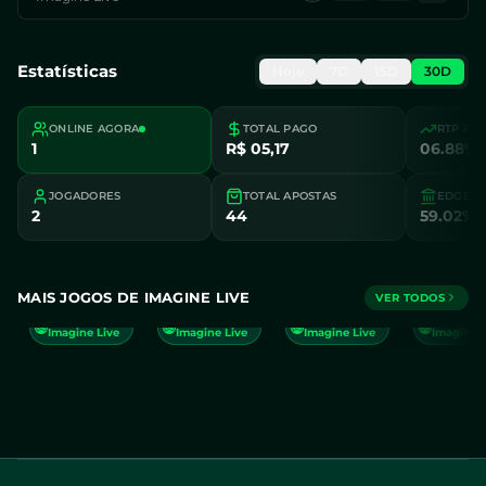
Casino Hold'em
é um jogo de cassino online
Estatísticas
disponível na
Vera Bet
, desenvolvido pelo provedor
Hoje
7D
15D
30D
Imagine Live
. Com uma taxa de retorno ao jogador
(RTP) média de até
97%
, você pode jogar agora
ONLINE AGORA
TOTAL PAGO
RTP RE
mesmo e se divertir. Jogue com responsabilidade!
1
R$ 05,17
06.88%
Como jogar Casino Hold'em na Vera Bet
JOGADORES
TOTAL APOSTAS
EDGE D
2
Para começar a jogar
Casino Hold'em
44
, basta ajustar o
59.02%
valor da aposta e iniciar a rodada. O jogo é intuitivo e
indicado tanto para iniciantes quanto para jogadores
experientes da Imagine Live.
MAIS JOGOS DE IMAGINE LIVE
VER TODOS
Provedor
Provedor
Provedor
Provedor
Sobre o Casino Hold'em
Imagine Live
Imagine Live
Imagine Live
Imagine L
JOGAR
JOGAR
JOGAR
JOGAR
O
Casino Hold'em
é desenvolvido pela
Imagine Live
e
opera com tecnologia RNG (Random Number
Generator) certificada, garantindo resultados
aleatórios e independentes em cada rodada. Com RTP
médio de
97%
, oferece uma boa relação entre risco e
retorno.