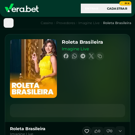
PIX
ENTRAR
CADASTRAR
Cassino
Provedores
Imagine Live
Roleta Brasileira
Roleta Brasileira
Imagine Live
Roleta Brasileira
0
0
Imagine Live