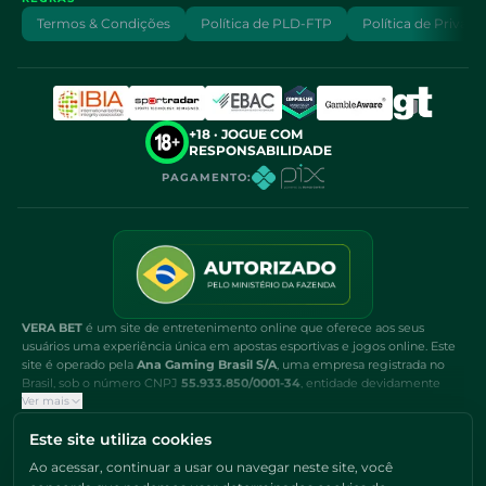
Termos & Condições
Política de PLD-FTP
Política de Privaci
+18 · JOGUE COM
RESPONSABILIDADE
PAGAMENTO
:
VERA BET
é um site de entretenimento online que oferece aos seus
usuários uma experiência única em apostas esportivas e jogos online. Este
site é operado pela
Ana Gaming Brasil S/A
, uma empresa registrada no
Brasil, sob o número CNPJ
55.933.850/0001-34
, entidade devidamente
Ver mais
autorizada a operar a modalidade lotérica de apostas de quota fixa no Brasil,
em temática desportiva e jogos online, conjuntamente, pela Secretaria de
Este site utiliza cookies
Prêmios e Apostas do Ministério da Fazenda, conforme Portaria SPA/MF
n.º 322/2025, publicada em 17 de fevereiro de 2025 no Diário Oficial da
CENTRAL DE JOGO RESPONSÁVEL
DENÚNCIAS
PRIVACIDADE
OUVIDORIA
Ao acessar, continuar a usar ou navegar neste site, você
República Federativa do Brasil.