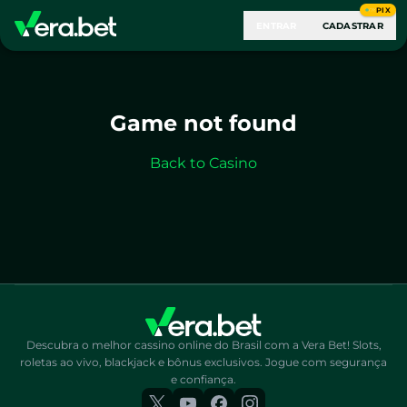
PIX
ENTRAR
CADASTRAR
Game not found
Back to Casino
Descubra o melhor cassino online do Brasil com a Vera Bet! Slots,
roletas ao vivo, blackjack e bônus exclusivos. Jogue com segurança
e confiança.