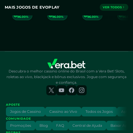
Por que jogar Roman Rule na Vera Bet
MAIS JOGOS DE EVOPLAY
VER TODOS
Na
Vera Bet
, você joga com total segurança, suporte
RTP
RTP
RTP
RTP
rápido e depósitos via Pix. A plataforma é licenciada,
96.00%
96.00%
96.00%
96.00
JOGAR
JOGAR
JOGAR
JOGAR
reúne dezenas de outros títulos da Evoplay e promove
o jogo responsável. Aposte com consciência!
RTP
Margem da casa
96%
4.00%
Descubra o melhor cassino online do Brasil com a Vera Bet! Slots,
roletas ao vivo, blackjack e bônus exclusivos. Jogue com segurança
e confiança.
APOSTE
Jogos de Cassino
Cassino ao Vivo
Todos os Jogos
Aposta
COMUNIDADE
Promoções
Blog
FAQ
Central de Ajuda
Baixar App
REGRAS