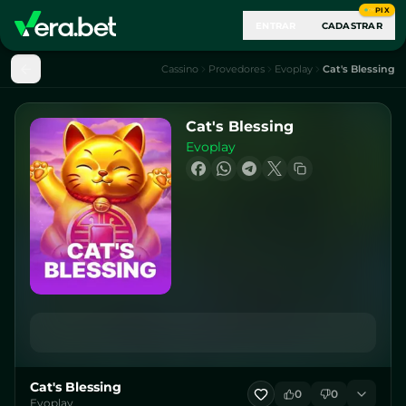
PIX
ENTRAR
CADASTRAR
Cassino
Provedores
Evoplay
Cat's Blessing
Cat's Blessing
Evoplay
Cat's Blessing
0
0
Evoplay