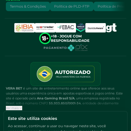
Termos & Condições
Política de PLD-FTP
Política de Privaci
+18 · JOGUE COM
RESPONSABILIDADE
PAGAMENTO
:
VERA BET
é um site de entretenimento online que oferece aos seus
usuários uma experiência única em apostas esportivas e jogos online. Este
site é operado pela
Ana Gaming Brasil S/A
, uma empresa registrada no
Brasil, sob o número CNPJ
55.933.850/0001-34
, entidade devidamente
Ver mais
autorizada a operar a modalidade lotérica de apostas de quota fixa no Brasil,
em temática desportiva e jogos online, conjuntamente, pela Secretaria de
Este site utiliza cookies
Prêmios e Apostas do Ministério da Fazenda, conforme Portaria SPA/MF
n.º 322/2025, publicada em 17 de fevereiro de 2025 no Diário Oficial da
CENTRAL DE JOGO RESPONSÁVEL
DENÚNCIAS
PRIVACIDADE
OUVIDORIA
Ao acessar, continuar a usar ou navegar neste site, você
República Federativa do Brasil.