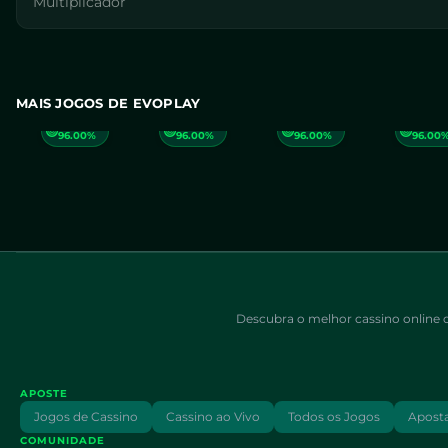
Multiplicador
96.00%
MAIS JOGOS DE EVOPLAY
RTP
RTP
RTP
RTP
96.00%
96.00%
96.00%
96.00
JOGAR
JOGAR
JOGAR
JOGAR
Descubra o melhor cassino online do
APOSTE
Jogos de Cassino
Cassino ao Vivo
Todos os Jogos
Aposta
COMUNIDADE