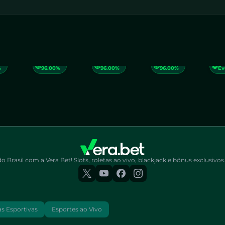
4.00%
RTP
RTP
RTP
Pro
%
96.00%
96.00%
96.00%
Ev
JOGAR
JOGAR
JOGAR
JOG
 Brasil com a Vera Bet! Slots, roletas ao vivo, blackjack e bônus exclusiv
s Esportivas
Esportes ao Vivo