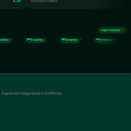
5.3
x
Multiplicador
VER TODOS
vedor
Provedor
Provedor
Provedor
oplay
Evoplay
Evoplay
Evoplay
AR
JOGAR
JOGAR
JOGAR
os. Jogue com segurança e confiança.