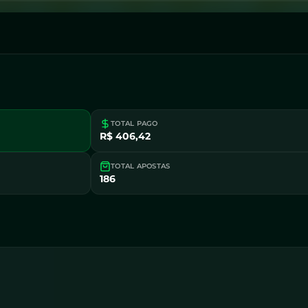
el na
Vera Bet
, desenvolvido pelo provedor
Evoplay
. Com uma t
bilidade!
TOTAL PAGO
o valor da aposta e iniciar a rodada. O jogo é intuitivo e indicad
R$ 406,42
TOTAL APOSTAS
186
a com tecnologia RNG (Random Number Generator) certificada, 
relação entre risco e retorno.
 e depósitos via Pix. A plataforma é licenciada, reúne dezenas d
Margem da casa