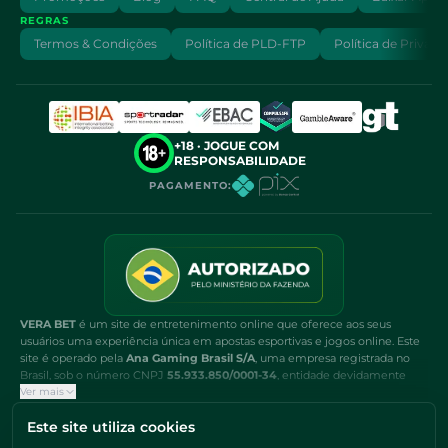
REGRAS
Termos & Condições
Política de PLD-FTP
Política de Privaci
+18 · JOGUE COM
RESPONSABILIDADE
PAGAMENTO
:
VERA BET
é um site de entretenimento online que oferece aos seus
usuários uma experiência única em apostas esportivas e jogos online. Este
site é operado pela
Ana Gaming Brasil S/A
, uma empresa registrada no
Brasil, sob o número CNPJ
55.933.850/0001-34
, entidade devidamente
Ver mais
autorizada a operar a modalidade lotérica de apostas de quota fixa no Brasil,
em temática desportiva e jogos online, conjuntamente, pela Secretaria de
Este site utiliza cookies
Prêmios e Apostas do Ministério da Fazenda, conforme Portaria SPA/MF
n.º 322/2025, publicada em 17 de fevereiro de 2025 no Diário Oficial da
CENTRAL DE JOGO RESPONSÁVEL
DENÚNCIAS
PRIVACIDADE
OUVIDORIA