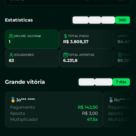
Elven Princesses
é um jogo de cassino online
Estatísticas
disponível na
Vera Bet
, desenvolvido pelo provedor
Hoje
7D
15D
30D
Evoplay
. Com uma taxa de retorno ao jogador (RTP)
média de até
96.00%
, você pode jogar agora mesmo e
ONLINE AGORA
TOTAL PAGO
RTP RE
se divertir. Jogue com responsabilidade!
1
R$ 3.808,37
94.40%
Como jogar Elven Princesses na Vera Bet
JOGADORES
TOTAL APOSTAS
EDGE D
83
Para começar a jogar
Elven Princesses
6.231,8
, basta ajustar
89.12%
o valor da aposta e iniciar a rodada. O jogo é intuitivo
e indicado tanto para iniciantes quanto para jogadores
experientes da Evoplay.
Grande vitória
Hoje
3 dias
7 dias
Sobre o Elven Princesses
🥇
🥈
Jo*** ****
Ro*** ****
O
Elven Princesses
é desenvolvido pela
Evoplay
e
opera com tecnologia RNG (Random Number
Pagamento
R$ 142,50
Pagamento
Aposta
R$ 3,00
Aposta
Generator) certificada, garantindo resultados
Multiplicador
47.5
x
Multiplicado
aleatórios e independentes em cada rodada. Com RTP
médio de
96.00%
, oferece uma boa relação entre risco
e retorno.