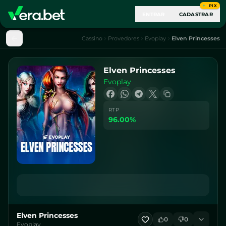
PIX
ENTRAR
CADASTRAR
Cassino
Provedores
Evoplay
Elven Princesses
Elven Princesses
Evoplay
RTP
96.00%
Elven Princesses
0
0
Evoplay