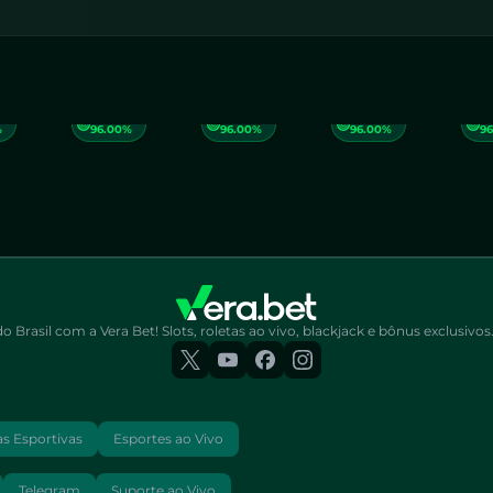
3.99%
RTP
RTP
RTP
RT
%
96.00%
96.00%
96.00%
9
JOGAR
JOGAR
JOGAR
JOG
 Brasil com a Vera Bet! Slots, roletas ao vivo, blackjack e bônus exclusiv
s Esportivas
Esportes ao Vivo
Telegram
Suporte ao Vivo