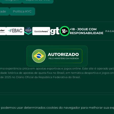
dade
Política KYC
+18 · JOGUE COM
PAG
RESPONSABILIDADE
a experiência única em apostas esportivas e jogos online. Este site é operado pe
ade lotérica de apostas de quota fixa no Brasil, em temática desportiva e jogos on
e 2025 no Diário Oficial da República Federativa do Brasil.
 usar determinados cookies do navegador para melhorar sua experiência ao usar nos
efício de Prestação Continuada (BPC).
CENTRAL DE JOGO RESPONSÁVEL
DENÚNCIAS
PRIVACIDADE
OUVIDORIA
ue podemos usar determinados cookies do navegador para melhorar sua expe
© 2026 Vera Bet. Todos os direitos reservados.