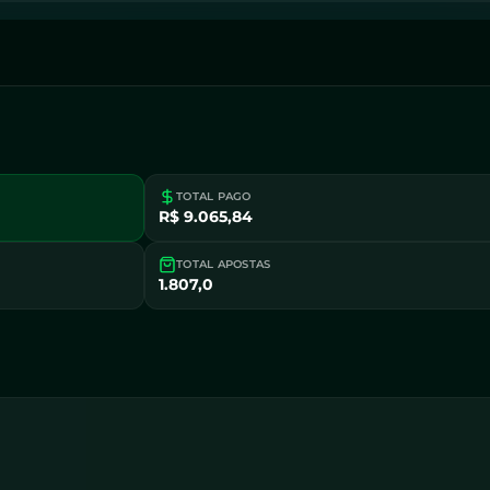
 disponível na
Vera Bet
, desenvolvido pelo provedor
Evoplay
. C
 com responsabilidade!
TOTAL PAGO
 ajustar o valor da aposta e iniciar a rodada. O jogo é intuitivo 
R$ 9.065,84
TOTAL APOSTAS
1.807,0
ay
e opera com tecnologia RNG (Random Number Generator) certi
oa relação entre risco e retorno.
 e depósitos via Pix. A plataforma é licenciada, reúne dezenas d
Margem da casa