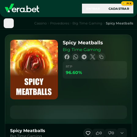
PIX
ENTRAR
CADASTRAR
Cassino
Provedores
Big Time Gaming
Spicy Meatballs
Spicy Meatballs
Big Time Gaming
RTP
96.60%
Spicy Meatballs
0
0
Big Time Gaming