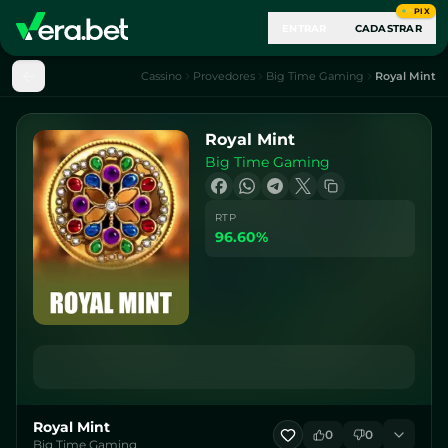
PIX
ENTRAR
CADASTRAR
Cassino
Provedores
Big Time Gaming
Royal Mint
Royal Mint
Big Time Gaming
RTP
96.60%
Royal Mint
0
0
Big Time Gaming