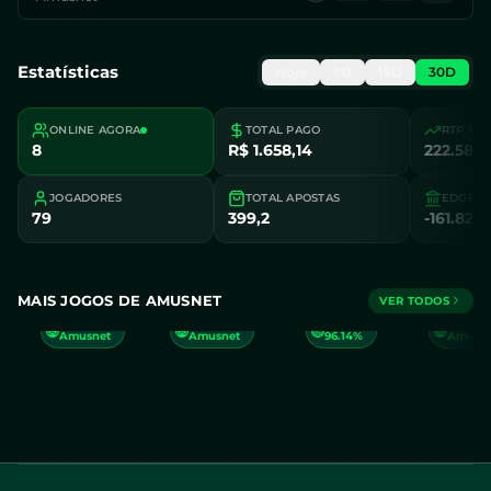
Majestic Forest
é um jogo de cassino online
Estatísticas
disponível na
Vera Bet
, desenvolvido pelo provedor
Hoje
7D
15D
30D
Amusnet
. Com uma taxa de retorno ao jogador (RTP)
média de até
96.19%
, você pode jogar agora mesmo e
ONLINE AGORA
TOTAL PAGO
RTP RE
se divertir. Jogue com responsabilidade!
8
R$ 1.658,14
222.58%
Como jogar Majestic Forest na Vera Bet
JOGADORES
TOTAL APOSTAS
EDGE D
79
Para começar a jogar
Majestic Forest
399,2
, basta ajustar o
-161.82%
valor da aposta e iniciar a rodada. O jogo é intuitivo e
indicado tanto para iniciantes quanto para jogadores
experientes da Amusnet.
MAIS JOGOS DE AMUSNET
VER TODOS
Provedor
Provedor
RTP
Provedor
Sobre o Majestic Forest
Amusnet
Amusnet
96.14%
Amusne
JOGAR
JOGAR
JOGAR
JOGAR
O
Majestic Forest
é desenvolvido pela
Amusnet
e
opera com tecnologia RNG (Random Number
Generator) certificada, garantindo resultados
aleatórios e independentes em cada rodada. Com RTP
médio de
96.19%
, oferece uma boa relação entre risco
e retorno.