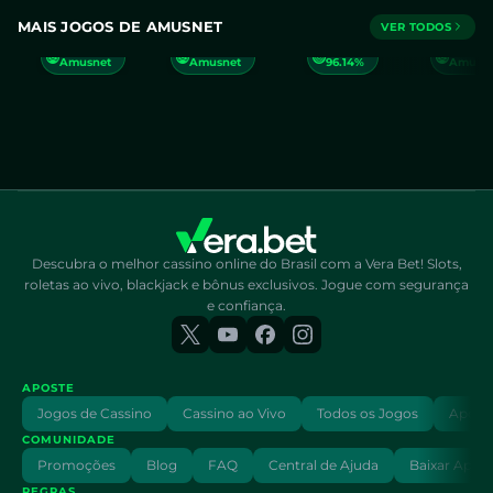
Por que jogar Ice Valley na Vera Bet
MAIS JOGOS DE AMUSNET
VER TODOS
Na
Vera Bet
, você joga com total segurança, suporte
Provedor
Provedor
RTP
Provedor
rápido e depósitos via Pix. A plataforma é licenciada,
Amusnet
Amusnet
96.14%
Amusne
JOGAR
JOGAR
JOGAR
JOGAR
reúne dezenas de outros títulos da Amusnet e
promove o jogo responsável. Aposte com consciência!
Descubra o melhor cassino online do Brasil com a Vera Bet! Slots,
roletas ao vivo, blackjack e bônus exclusivos. Jogue com segurança
e confiança.
APOSTE
Jogos de Cassino
Cassino ao Vivo
Todos os Jogos
Aposta
COMUNIDADE
Promoções
Blog
FAQ
Central de Ajuda
Baixar App
REGRAS