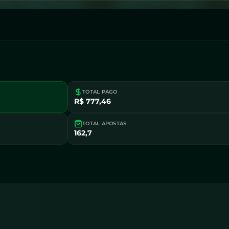
ine disponível na
Vera Bet
, desenvolvido pelo provedor
Amusne
 com responsabilidade!
TOTAL PAGO
asta ajustar o valor da aposta e iniciar a rodada. O jogo é intuit
R$ 777,46
TOTAL APOSTAS
162,7
musnet
e opera com tecnologia RNG (Random Number Generator) c
, oferece uma boa relação entre risco e retorno.
et
o e depósitos via Pix. A plataforma é licenciada, reúne dezenas 
Margem da casa