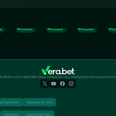
3.99%
Provedor
Provedor
Provedor
Pro
t
Amusnet
Amusnet
Amusnet
Am
JOGAR
JOGAR
JOGAR
JOG
 Brasil com a Vera Bet! Slots, roletas ao vivo, blackjack e bônus exclusiv
s Esportivas
Esportes ao Vivo
Telegram
Suporte ao Vivo