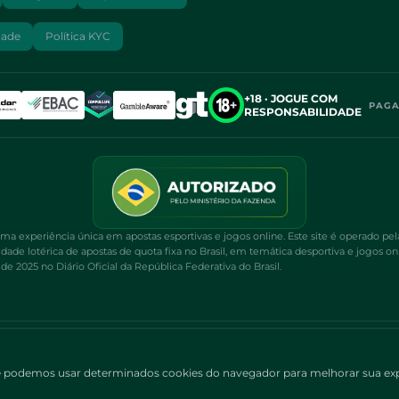
dade
Política KYC
+18 · JOGUE COM
PAG
RESPONSABILIDADE
a experiência única em apostas esportivas e jogos online. Este site é operado pe
ade lotérica de apostas de quota fixa no Brasil, em temática desportiva e jogos on
e 2025 no Diário Oficial da República Federativa do Brasil.
 usar determinados cookies do navegador para melhorar sua experiência ao usar nos
efício de Prestação Continuada (BPC).
CENTRAL DE JOGO RESPONSÁVEL
DENÚNCIAS
PRIVACIDADE
OUVIDORIA
ue podemos usar determinados cookies do navegador para melhorar sua expe
© 2026 Vera Bet. Todos os direitos reservados.
Feito com 💚 para brasileiros 🇧🇷