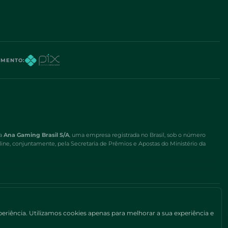
AMENTO
:
la
Ana Gaming Brasil S/A
, uma empresa registrada no Brasil, sob o número
line, conjuntamente, pela Secretaria de Prêmios e Apostas do Ministério da
so site. Utilizamos cookies apenas para melhorar a sua experiência e isso não
riência. Utilizamos cookies apenas para melhorar a sua experiência e