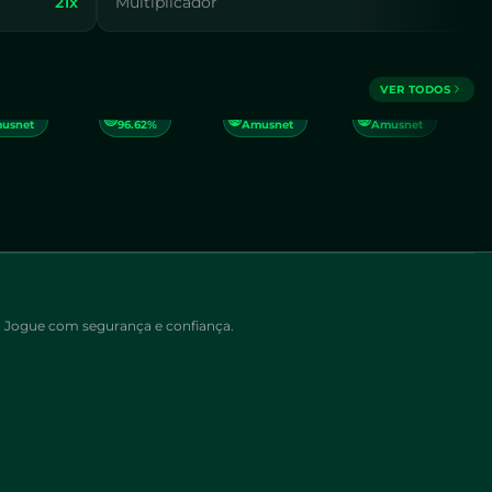
21
x
Multiplicador
VER TODOS
vedor
RTP
Provedor
Provedor
usnet
96.62%
Amusnet
Amusnet
AR
JOGAR
JOGAR
JOGAR
os. Jogue com segurança e confiança.