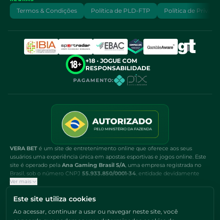
Termos & Condições
Política de PLD-FTP
Política de Privaci
+18 · JOGUE COM
RESPONSABILIDADE
PAGAMENTO
:
VERA BET
é um site de entretenimento online que oferece aos seus
usuários uma experiência única em apostas esportivas e jogos online. Este
site é operado pela
Ana Gaming Brasil S/A
, uma empresa registrada no
Brasil, sob o número CNPJ
55.933.850/0001-34
, entidade devidamente
Ver mais
autorizada a operar a modalidade lotérica de apostas de quota fixa no Brasil,
em temática desportiva e jogos online, conjuntamente, pela Secretaria de
Este site utiliza cookies
Prêmios e Apostas do Ministério da Fazenda, conforme Portaria SPA/MF
n.º 322/2025, publicada em 17 de fevereiro de 2025 no Diário Oficial da
CENTRAL DE JOGO RESPONSÁVEL
DENÚNCIAS
PRIVACIDADE
OUVIDORIA
Ao acessar, continuar a usar ou navegar neste site, você
República Federativa do Brasil.