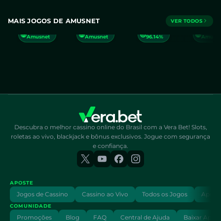
e retorno.
MAIS JOGOS DE AMUSNET
VER TODOS
Por que jogar 20 Extra Crown - Buy Bonus na Vera
Provedor
Provedor
RTP
Provedor
Bet
Amusnet
Amusnet
96.14%
Amusne
JOGAR
JOGAR
JOGAR
JOGAR
Na
Vera Bet
, você joga com total segurança, suporte
rápido e depósitos via Pix. A plataforma é licenciada,
reúne dezenas de outros títulos da Amusnet e
promove o jogo responsável. Aposte com consciência!
RTP
Margem da casa
96.08%
3.92%
Descubra o melhor cassino online do Brasil com a Vera Bet! Slots,
roletas ao vivo, blackjack e bônus exclusivos. Jogue com segurança
e confiança.
APOSTE
Jogos de Cassino
Cassino ao Vivo
Todos os Jogos
Aposta
COMUNIDADE
Promoções
Blog
FAQ
Central de Ajuda
Baixar App