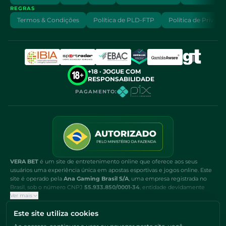
REGRAS
Termos & Condições
Política de PLD-FTP
Política de Privaci
+18 · JOGUE COM
RESPONSABILIDADE
PAGAMENTO
:
VERA BET
é um site de entretenimento online que oferece aos seus
usuários uma experiência única em apostas esportivas e jogos online. Este
site é operado pela
Ana Gaming Brasil S/A
, uma empresa registrada no
Brasil, sob o número CNPJ
55.933.850/0001-34
, entidade devidamente
Ver mais
autorizada a operar a modalidade lotérica de apostas de quota fixa no Brasil,
em temática desportiva e jogos online, conjuntamente, pela Secretaria de
Este site utiliza cookies
Prêmios e Apostas do Ministério da Fazenda, conforme Portaria SPA/MF
n.º 322/2025, publicada em 17 de fevereiro de 2025 no Diário Oficial da
CENTRAL DE JOGO RESPONSÁVEL
DENÚNCIAS
PRIVACIDADE
OUVIDORIA