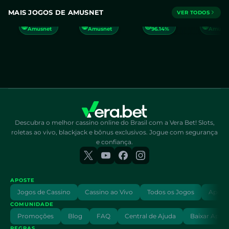
MAIS JOGOS DE AMUSNET
VER TODOS
Por que jogar 100 Golden Coins na Vera Bet
Provedor
Provedor
RTP
Provedor
Na
Amusnet
Vera Bet
, você joga com total segurança, suporte
Amusnet
96.14%
Amusne
JOGAR
JOGAR
JOGAR
JOGAR
rápido e depósitos via Pix. A plataforma é licenciada,
reúne dezenas de outros títulos da Amusnet e
promove o jogo responsável. Aposte com consciência!
Descubra o melhor cassino online do Brasil com a Vera Bet! Slots,
roletas ao vivo, blackjack e bônus exclusivos. Jogue com segurança
e confiança.
APOSTE
Jogos de Cassino
Cassino ao Vivo
Todos os Jogos
Aposta
COMUNIDADE
Promoções
Blog
FAQ
Central de Ajuda
Baixar App
REGRAS