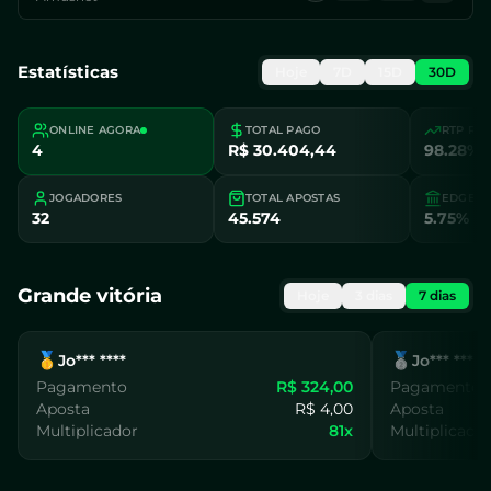
100 Golden Coins
é um jogo de cassino online
Estatísticas
disponível na
Vera Bet
, desenvolvido pelo provedor
Hoje
7D
15D
30D
Amusnet
. Com uma taxa de retorno ao jogador (RTP)
média de até
97%
, você pode jogar agora mesmo e se
ONLINE AGORA
TOTAL PAGO
RTP RE
divertir. Jogue com responsabilidade!
4
R$ 30.404,44
98.28%
Como jogar 100 Golden Coins na Vera Bet
JOGADORES
TOTAL APOSTAS
EDGE D
32
Para começar a jogar
100 Golden Coins
45.574
, basta ajustar
5.75%
o valor da aposta e iniciar a rodada. O jogo é intuitivo
e indicado tanto para iniciantes quanto para jogadores
experientes da Amusnet.
Grande vitória
Hoje
3 dias
7 dias
Sobre o 100 Golden Coins
🥇
🥈
Jo*** ****
Jo*** ****
O
100 Golden Coins
é desenvolvido pela
Amusnet
e
opera com tecnologia RNG (Random Number
Pagamento
R$ 324,00
Pagamento
Aposta
R$ 4,00
Aposta
Generator) certificada, garantindo resultados
Multiplicador
81
x
Multiplicado
aleatórios e independentes em cada rodada. Com RTP
médio de
97%
, oferece uma boa relação entre risco e
retorno.