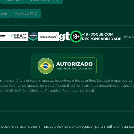
dade
Política KYC
+18 · JOGUE COM
PAG
RESPONSABILIDADE
a experiência única em apostas esportivas e jogos online. Este site é operado pe
ade lotérica de apostas de quota fixa no Brasil, em temática desportiva e jogos on
e 2025 no Diário Oficial da República Federativa do Brasil.
 usar determinados cookies do navegador para melhorar sua experiência ao usar nos
efício de Prestação Continuada (BPC).
CENTRAL DE JOGO RESPONSÁVEL
DENÚNCIAS
PRIVACIDADE
OUVIDORIA
ue podemos usar determinados cookies do navegador para melhorar sua expe
© 2026 Vera Bet. Todos os direitos reservados.