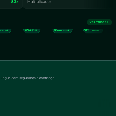
8.3
x
Multiplicador
VER TODOS
vedor
RTP
Provedor
Provedor
usnet
96.62%
Amusnet
Amusnet
AR
JOGAR
JOGAR
JOGAR
os. Jogue com segurança e confiança.