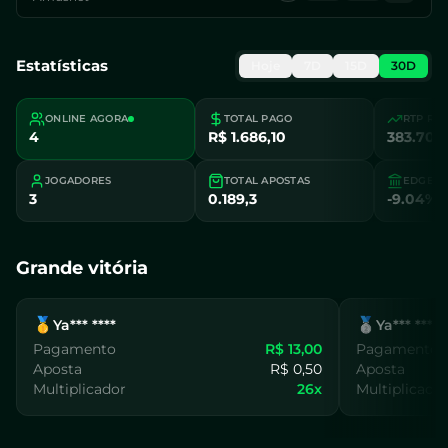
10 Burning Heart
é um jogo de cassino online
Estatísticas
disponível na
Vera Bet
, desenvolvido pelo provedor
Hoje
7D
15D
30D
Amusnet
. Com uma taxa de retorno ao jogador (RTP)
média de até
97%
, você pode jogar agora mesmo e se
ONLINE AGORA
TOTAL PAGO
RTP RE
divertir. Jogue com responsabilidade!
4
R$ 1.686,10
383.70%
Como jogar 10 Burning Heart na Vera Bet
JOGADORES
TOTAL APOSTAS
EDGE D
3
Para começar a jogar
10 Burning Heart
0.189,3
, basta ajustar
-9.04%
o valor da aposta e iniciar a rodada. O jogo é intuitivo
e indicado tanto para iniciantes quanto para jogadores
experientes da Amusnet.
Grande vitória
Sobre o 10 Burning Heart
🥇
🥈
Ya*** ****
Ya*** ****
O
10 Burning Heart
é desenvolvido pela
Amusnet
e
Pagamento
R$ 13,00
Pagamento
opera com tecnologia RNG (Random Number
Aposta
R$ 0,50
Aposta
Generator) certificada, garantindo resultados
Multiplicador
26
x
Multiplicado
aleatórios e independentes em cada rodada. Com RTP
médio de
97%
, oferece uma boa relação entre risco e
retorno.