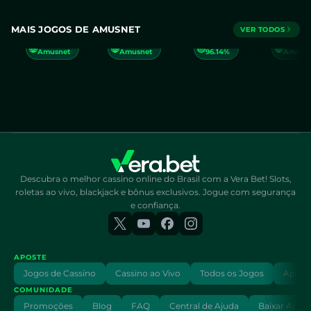
Por que jogar 10 Burning Heart na Vera Bet
MAIS JOGOS DE AMUSNET
VER TODOS
Na
Vera Bet
, você joga com total segurança, suporte
Provedor
Provedor
RTP
Provedor
Amusnet
Amusnet
96.14%
Amusne
rápido e depósitos via Pix. A plataforma é licenciada,
JOGAR
JOGAR
JOGAR
JOGAR
reúne dezenas de outros títulos da Amusnet e
promove o jogo responsável. Aposte com consciência!
Descubra o melhor cassino online do Brasil com a Vera Bet! Slots,
roletas ao vivo, blackjack e bônus exclusivos. Jogue com segurança
e confiança.
APOSTE
Jogos de Cassino
Cassino ao Vivo
Todos os Jogos
Aposta
COMUNIDADE
Promoções
Blog
FAQ
Central de Ajuda
Baixar App