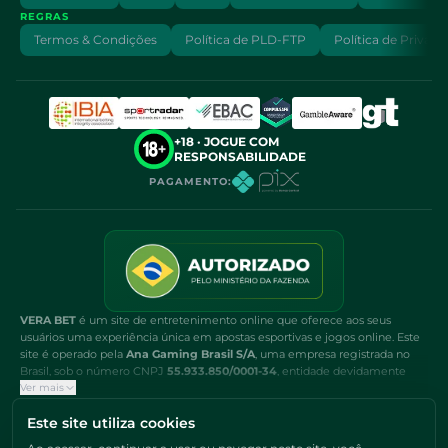
REGRAS
Termos & Condições
Política de PLD-FTP
Política de Privaci
+18 · JOGUE COM
RESPONSABILIDADE
PAGAMENTO
:
VERA BET
é um site de entretenimento online que oferece aos seus
usuários uma experiência única em apostas esportivas e jogos online. Este
site é operado pela
Ana Gaming Brasil S/A
, uma empresa registrada no
Brasil, sob o número CNPJ
55.933.850/0001-34
, entidade devidamente
Ver mais
autorizada a operar a modalidade lotérica de apostas de quota fixa no Brasil,
em temática desportiva e jogos online, conjuntamente, pela Secretaria de
Este site utiliza cookies
Prêmios e Apostas do Ministério da Fazenda, conforme Portaria SPA/MF
n.º 322/2025, publicada em 17 de fevereiro de 2025 no Diário Oficial da
CENTRAL DE JOGO RESPONSÁVEL
DENÚNCIAS
PRIVACIDADE
OUVIDORIA