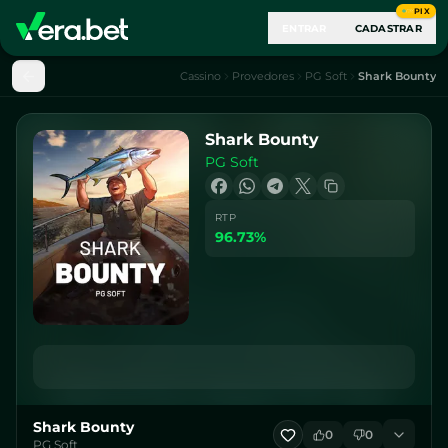
PIX
ENTRAR
CADASTRAR
Cassino
Provedores
PG Soft
Shark Bounty
Shark Bounty
PG Soft
RTP
96.73%
Shark Bounty
0
0
PG Soft