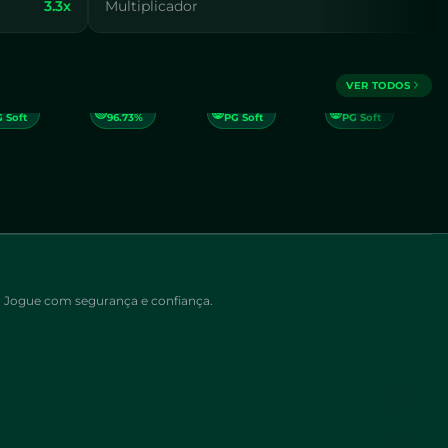
3.3
x
Multiplicador
VER TODOS
ovedor
RTP
Provedor
Provedor
 Soft
96.73%
PG Soft
PG Soft
AR
JOGAR
JOGAR
JOGAR
os. Jogue com segurança e confiança.