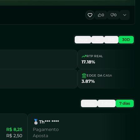
0
0
xa de retorno ao jogador (RTP) média de até
96.74%
, você
Hoje
7D
15D
30D
RTP REAL
o tanto para iniciantes quanto para jogadores experientes da
17.18%
EDGE DA CASA
3.87%
arantindo resultados aleatórios e independentes em cada
Hoje
3 dias
7 dias
e outros títulos da PG Soft e promove o jogo responsável.
🥈
Th*** ****
R$ 8,25
Pagamento
R$ 2,50
Aposta