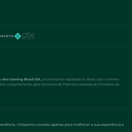
AMENTO
:
la
Ana Gaming Brasil S/A
, uma empresa registrada no Brasil, sob o número
line, conjuntamente, pela Secretaria de Prêmios e Apostas do Ministério da
so site. Utilizamos cookies apenas para melhorar a sua experiência e isso não
riência. Utilizamos cookies apenas para melhorar a sua experiência e