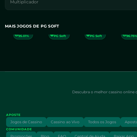
Multiplicador
96.74%
MAIS JOGOS DE PG SOFT
RTP
Provedor
Provedor
RTP
95.01%
PG Soft
PG Soft
96.75
JOGAR
JOGAR
JOGAR
JOGAR
Descubra o melhor cassino online do
APOSTE
Jogos de Cassino
Cassino ao Vivo
Todos os Jogos
Aposta
COMUNIDADE
Promoções
Blog
FAQ
Central de Ajuda
Baixar App