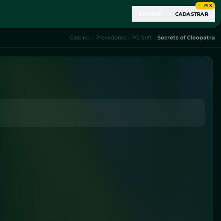
PIX
ENTRAR
CADASTRAR
Cassino
Provedores
PG Soft
Secrets of Cleopatra