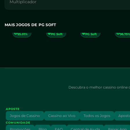
Multiplicador
96.74%
MAIS JOGOS DE PG SOFT
RTP
Provedor
Provedor
RTP
95.01%
PG Soft
PG Soft
96.75
JOGAR
JOGAR
JOGAR
JOGAR
Descubra o melhor cassino online do
APOSTE
Jogos de Cassino
Cassino ao Vivo
Todos os Jogos
Aposta
COMUNIDADE
Promoções
Blog
FAQ
Central de Ajuda
Baixar App