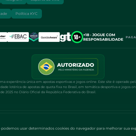
dade
Política KYC
+18 · JOGUE COM
PAG
RESPONSABILIDADE
a experiência única em apostas esportivas e jogos online. Este site é operado pe
ade lotérica de apostas de quota fixa no Brasil, em temática desportiva e jogos on
e 2025 no Diário Oficial da República Federativa do Brasil.
 usar determinados cookies do navegador para melhorar sua experiência ao usar nos
efício de Prestação Continuada (BPC).
CENTRAL DE JOGO RESPONSÁVEL
DENÚNCIAS
PRIVACIDADE
OUVIDORIA
ue podemos usar determinados cookies do navegador para melhorar sua expe
© 2026 Vera Bet. Todos os direitos reservados.