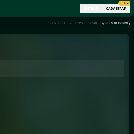
PIX
ENTRAR
CADASTRAR
Cassino
Provedores
PG Soft
Queen of Bounty