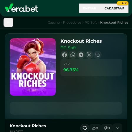
PIX
ENTRAR
CADASTRAR
Cassino
Provedores
PG Soft
Knockout Riches
Knockout Riches
PG Soft
RTP
96.75%
Knockout Riches
0
0
PG Soft