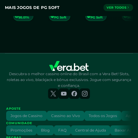
MAIS JOGOS DE PG SOFT
VER TODOS
Por que jogar Jack Frost's Winter na Vera Bet
RTP
Provedor
Provedor
RTP
Na
Vera Bet
95.01%
, você joga com total segurança, suporte
PG Soft
PG Soft
96.75
JOGAR
JOGAR
JOGAR
JOGAR
rápido e depósitos via Pix. A plataforma é licenciada,
reúne dezenas de outros títulos da PG Soft e promove
o jogo responsável. Aposte com consciência!
Descubra o melhor cassino online do Brasil com a Vera Bet! Slots,
roletas ao vivo, blackjack e bônus exclusivos. Jogue com segurança
e confiança.
APOSTE
Jogos de Cassino
Cassino ao Vivo
Todos os Jogos
Aposta
COMUNIDADE
Promoções
Blog
FAQ
Central de Ajuda
Baixar App
REGRAS