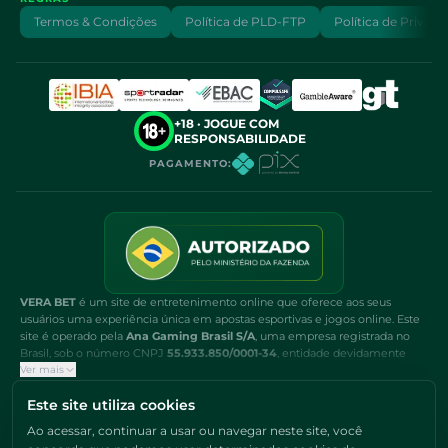
Termos & Condições
Política de PLD-FTP
Política de Privaci
+18 · JOGUE COM
RESPONSABILIDADE
PAGAMENTO
:
VERA BET
é um site de entretenimento online que oferece aos seus
usuários uma experiência única em apostas esportivas e jogos online. Este
site é operado pela
Ana Gaming Brasil S/A
, uma empresa registrada no
Brasil, sob o número CNPJ
55.933.850/0001-34
, entidade devidamente
Ver mais
autorizada a operar a modalidade lotérica de apostas de quota fixa no Brasil,
em temática desportiva e jogos online, conjuntamente, pela Secretaria de
Este site utiliza cookies
Prêmios e Apostas do Ministério da Fazenda, conforme Portaria SPA/MF
n.º 322/2025, publicada em 17 de fevereiro de 2025 no Diário Oficial da
CENTRAL DE JOGO RESPONSÁVEL
DENÚNCIAS
PRIVACIDADE
OUVIDORIA
Ao acessar, continuar a usar ou navegar neste site, você
República Federativa do Brasil.