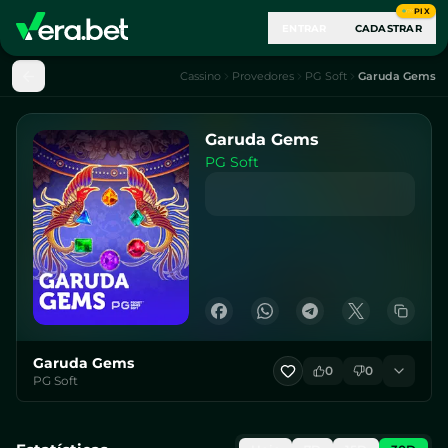
PIX
ENTRAR
CADASTRAR
Cassino
Provedores
PG Soft
Garuda Gems
Garuda Gems
PG Soft
Garuda Gems
0
0
PG Soft
Garuda Gems
é um jogo de cassino online disponível