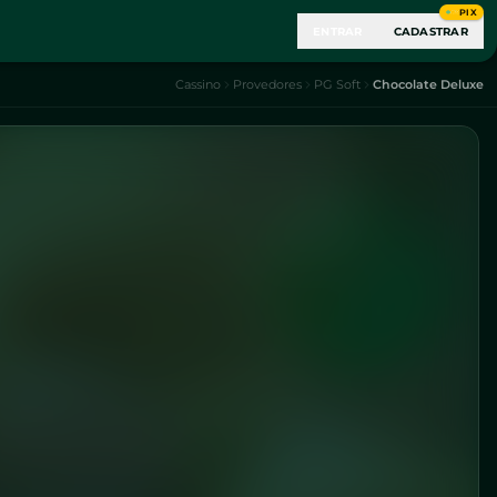
PIX
ENTRAR
CADASTRAR
Cassino
Provedores
PG Soft
Chocolate Deluxe