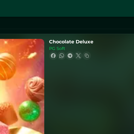
Chocolate Deluxe
PG Soft