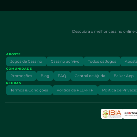
96.75%
Descubra o melhor cassino online do
APOSTE
Jogos de Cassino
Cassino ao Vivo
Todos os Jogos
Aposta
COMUNIDADE
Promoções
Blog
FAQ
Central de Ajuda
Baixar App
REGRAS
Termos & Condições
Política de PLD-FTP
Política de Privaci