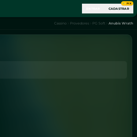
PIX
ENTRAR
CADASTRAR
Cassino
Provedores
PG Soft
Anubis Wrath