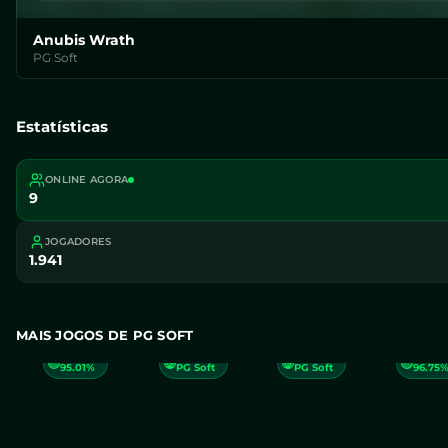
Anubis Wrath
PG Soft
Anubis Wrath
é um jogo de cassino online disponível na
V
Estatísticas
jogar agora mesmo e se divertir. Jogue com responsabilid
Como jogar Anubis Wrath na Vera Bet
ONLINE AGORA
Para começar a jogar
Anubis Wrath
, basta ajustar o valor
9
Soft.
JOGADORES
Sobre o Anubis Wrath
1.941
O
Anubis Wrath
é desenvolvido pela
PG Soft
e opera com t
rodada. Com RTP médio de
96.75%
, oferece uma boa relaçã
MAIS JOGOS DE PG SOFT
Por que jogar Anubis Wrath na Vera Bet
RTP
Provedor
Provedor
RTP
Na
Vera Bet
95.01%
, você joga com total segurança, suporte rápido
PG Soft
PG Soft
96.75
JOGAR
JOGAR
JOGAR
JOGAR
Aposte com consciência!
RTP