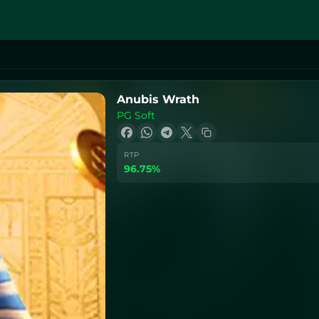
Anubis Wrath
PG Soft
RTP
96.75%