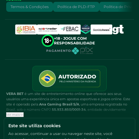
Termos & Condições
Política de PLD-FTP
Política de Privaci
+18 · JOGUE COM
RESPONSABILIDADE
PAGAMENTO
:
VERA BET
é um site de entretenimento online que oferece aos seus
usuários uma experiência única em apostas esportivas e jogos online. Este
site é operado pela
Ana Gaming Brasil S/A
, uma empresa registrada no
Brasil, sob o número CNPJ
55.933.850/0001-34
, entidade devidamente
Ver mais
autorizada a operar a modalidade lotérica de apostas de quota fixa no Brasil,
em temática desportiva e jogos online, conjuntamente, pela Secretaria de
Este site utiliza cookies
Prêmios e Apostas do Ministério da Fazenda, conforme Portaria SPA/MF
n.º 322/2025, publicada em 17 de fevereiro de 2025 no Diário Oficial da
CENTRAL DE JOGO RESPONSÁVEL
DENÚNCIAS
PRIVACIDADE
OUVIDORIA
Ao acessar, continuar a usar ou navegar neste site, você
República Federativa do Brasil.