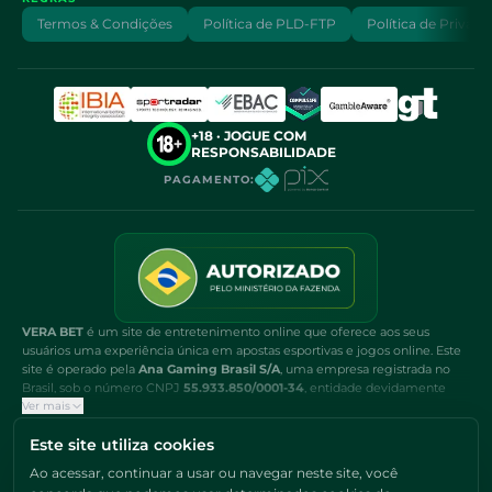
Termos & Condições
Política de PLD-FTP
Política de Privaci
+18 · JOGUE COM
RESPONSABILIDADE
PAGAMENTO
:
VERA BET
é um site de entretenimento online que oferece aos seus
usuários uma experiência única em apostas esportivas e jogos online. Este
site é operado pela
Ana Gaming Brasil S/A
, uma empresa registrada no
Brasil, sob o número CNPJ
55.933.850/0001-34
, entidade devidamente
Ver mais
autorizada a operar a modalidade lotérica de apostas de quota fixa no Brasil,
em temática desportiva e jogos online, conjuntamente, pela Secretaria de
Este site utiliza cookies
Prêmios e Apostas do Ministério da Fazenda, conforme Portaria SPA/MF
n.º 322/2025, publicada em 17 de fevereiro de 2025 no Diário Oficial da
CENTRAL DE JOGO RESPONSÁVEL
DENÚNCIAS
PRIVACIDADE
OUVIDORIA
Ao acessar, continuar a usar ou navegar neste site, você
República Federativa do Brasil.