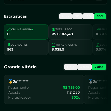
Dragon's Fortune
é um jogo de cassino online
Estatísticas
disponível na
Vera Bet
, desenvolvido pelo provedor
Hoje
7D
15D
30D
Sportradar
. Com uma taxa de retorno ao jogador
(RTP) média de até
96.18%
, você pode jogar agora
ONLINE AGORA
TOTAL PAGO
RTP RE
mesmo e se divertir. Jogue com responsabilidade!
0
R$ 6.065,48
16.81%
Como jogar Dragon's Fortune na Vera Bet
JOGADORES
TOTAL APOSTAS
EDGE D
563
Para começar a jogar
Dragon's Fortune
8.025,9
, basta ajustar
3.57%
o valor da aposta e iniciar a rodada. O jogo é intuitivo
e indicado tanto para iniciantes quanto para jogadores
experientes da Sportradar.
Grande vitória
Hoje
3 dias
7 dias
Sobre o Dragon's Fortune
🥇
🥈
Jo*** ****
Jo*** ****
O
Dragon's Fortune
é desenvolvido pela
Sportradar
e
opera com tecnologia RNG (Random Number
Pagamento
R$ 755,00
Pagamento
Aposta
R$ 2,50
Aposta
Generator) certificada, garantindo resultados
Multiplicador
302
x
Multiplicado
aleatórios e independentes em cada rodada. Com RTP
médio de
96.18%
, oferece uma boa relação entre risco
e retorno.