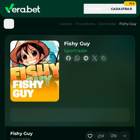
PIX
ENTRAR
CADASTRAR
Cassino
Provedores
Sportradar
Fishy Guy
Fishy Guy
Sportradar
Fishy Guy
0
0
Sportradar