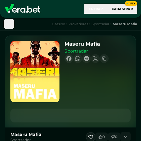
PIX
ENTRAR
CADASTRAR
Cassino
Provedores
Sportradar
Maseru Mafia
Maseru Mafia
Sportradar
Maseru Mafia
0
0
Sportradar