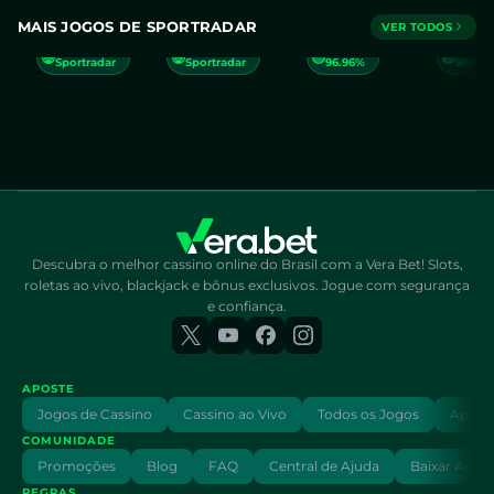
MAIS JOGOS DE SPORTRADAR
VER TODOS
Por que jogar Maseru Mafia na Vera Bet
Provedor
Provedor
RTP
RTP
Na
Sportradar
Vera Bet
, você joga com total segurança, suporte
Sportradar
96.96%
96.36
JOGAR
JOGAR
JOGAR
JOGAR
rápido e depósitos via Pix. A plataforma é licenciada,
reúne dezenas de outros títulos da Sportradar e
promove o jogo responsável. Aposte com consciência!
Descubra o melhor cassino online do Brasil com a Vera Bet! Slots,
roletas ao vivo, blackjack e bônus exclusivos. Jogue com segurança
e confiança.
APOSTE
Jogos de Cassino
Cassino ao Vivo
Todos os Jogos
Aposta
COMUNIDADE
Promoções
Blog
FAQ
Central de Ajuda
Baixar App
REGRAS