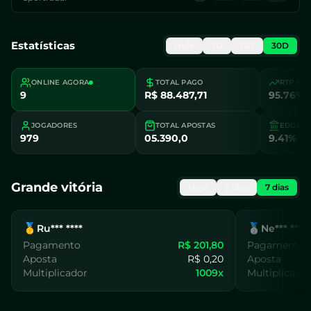
Maseru Mafia
é um jogo de cassino online disponível
Estatísticas
na
Vera Bet
, desenvolvido pelo provedor
Hoje
7D
Sportradar
15D
30D
.
Com uma taxa de retorno ao jogador (RTP) média de
até
97%
, você pode jogar agora mesmo e se divertir.
ONLINE AGORA
TOTAL PAGO
RTP RE
Jogue com responsabilidade!
9
R$ 88.487,71
95.76%
Como jogar Maseru Mafia na Vera Bet
JOGADORES
TOTAL APOSTAS
EDGE D
979
Para começar a jogar
Maseru Mafia
05.390,0
, basta ajustar o
9.41%
valor da aposta e iniciar a rodada. O jogo é intuitivo e
indicado tanto para iniciantes quanto para jogadores
experientes da Sportradar.
Grande vitória
Hoje
3 dias
7 dias
Sobre o Maseru Mafia
🥇
🥈
Ru*** ****
Ne*** ****
O
Maseru Mafia
é desenvolvido pela
Sportradar
e
opera com tecnologia RNG (Random Number
Pagamento
R$ 201,80
Pagamento
Aposta
R$ 0,20
Aposta
Generator) certificada, garantindo resultados
Multiplicador
1009
x
Multiplicado
aleatórios e independentes em cada rodada. Com RTP
médio de
97%
, oferece uma boa relação entre risco e
retorno.