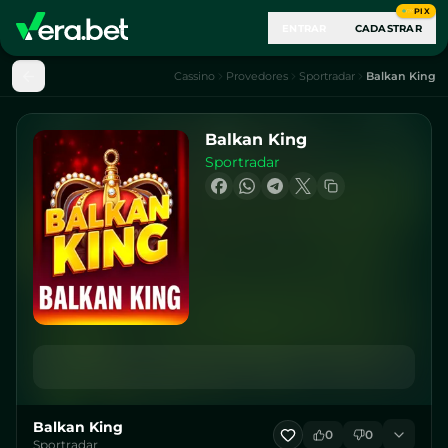
PIX
ENTRAR
CADASTRAR
Cassino
Provedores
Sportradar
Balkan King
Balkan King
Sportradar
Balkan King
0
0
Sportradar