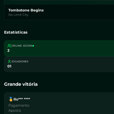
Tombstone Begins
No Limit City
Tombstone Begins
é um jogo de cassino online disponíve
Estatísticas
você pode jogar agora mesmo e se divertir. Jogue com res
Como jogar Tombstone Begins na Vera Bet
ONLINE AGORA
Para começar a jogar
Tombstone Begins
, basta ajustar o 
2
No Limit City.
JOGADORES
Sobre o Tombstone Begins
01
O
Tombstone Begins
é desenvolvido pela
No Limit City
e o
cada rodada. Com RTP médio de
96.02%
, oferece uma boa r
Grande vitória
Por que jogar Tombstone Begins na Vera Bet
Na
Vera Bet
, você joga com total segurança, suporte rápido
🥇
Ro*** ****
responsável. Aposte com consciência!
Pagamento
Aposta
RTP