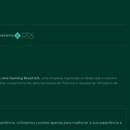
AMENTO
:
la
Ana Gaming Brasil S/A
, uma empresa registrada no Brasil, sob o número
line, conjuntamente, pela Secretaria de Prêmios e Apostas do Ministério da
so site. Utilizamos cookies apenas para melhorar a sua experiência e isso não
riência. Utilizamos cookies apenas para melhorar a sua experiência e