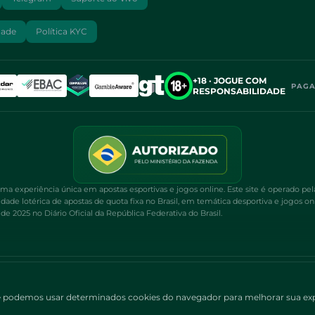
dade
Política KYC
+18 · JOGUE COM
PAG
RESPONSABILIDADE
a experiência única em apostas esportivas e jogos online. Este site é operado pe
ade lotérica de apostas de quota fixa no Brasil, em temática desportiva e jogos on
e 2025 no Diário Oficial da República Federativa do Brasil.
 usar determinados cookies do navegador para melhorar sua experiência ao usar nos
efício de Prestação Continuada (BPC).
CENTRAL DE JOGO RESPONSÁVEL
DENÚNCIAS
PRIVACIDADE
OUVIDORIA
ue podemos usar determinados cookies do navegador para melhorar sua expe
© 2026 Vera Bet. Todos os direitos reservados.