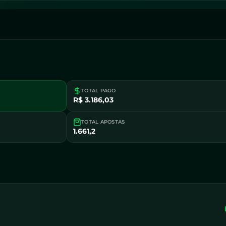
l na
Vera Bet
, desenvolvido pelo provedor
No Limit City
. Com um
ponsabilidade!
TOTAL PAGO
valor da aposta e iniciar a rodada. O jogo é intuitivo e indicado 
R$ 3.186,03
TOTAL APOSTAS
1.661,2
pera com tecnologia RNG (Random Number Generator) certificad
elação entre risco e retorno.
 e depósitos via Pix. A plataforma é licenciada, reúne dezenas d
Margem da casa