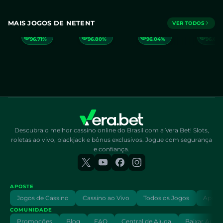
Por que jogar Wilderland na Vera Bet
Na
Vera Bet
, você joga com total segurança, suporte
MAIS JOGOS DE NETENT
VER TODOS
rápido e depósitos via Pix. A plataforma é licenciada,
RTP
RTP
RTP
RTP
reúne dezenas de outros títulos da NetEnt e promove
96.71%
96.80%
96.04%
96.63
JOGAR
JOGAR
JOGAR
JOGAR
o jogo responsável. Aposte com consciência!
RTP
Margem da casa
96.16%
3.84%
Descubra o melhor cassino online do Brasil com a Vera Bet! Slots,
roletas ao vivo, blackjack e bônus exclusivos. Jogue com segurança
e confiança.
APOSTE
Jogos de Cassino
Cassino ao Vivo
Todos os Jogos
Aposta
COMUNIDADE
Promoções
Blog
FAQ
Central de Ajuda
Baixar App