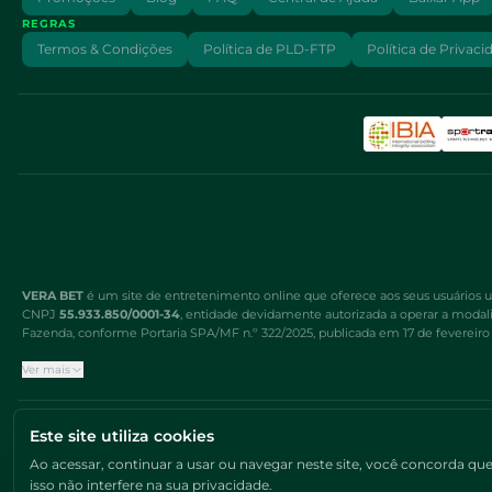
REGRAS
Termos & Condições
Política de PLD-FTP
Política de Privaci
VERA BET
é um site de entretenimento online que oferece aos seus usuários um
CNPJ
55.933.850/0001-34
, entidade devidamente autorizada a operar a modalid
Fazenda, conforme Portaria SPA/MF n.º 322/2025, publicada em 17 de fevereiro d
Ver mais
Ao acessar, continuar a usar ou navegar neste site, você concorda que podemos
interfere na sua privacidade.
O uso desta plataforma é proibido para
beneficiários de Bolsa Família e Ben
Este site utiliza cookies
Ao acessar, continuar a usar ou navegar neste site, você concorda q
isso não interfere na sua privacidade.