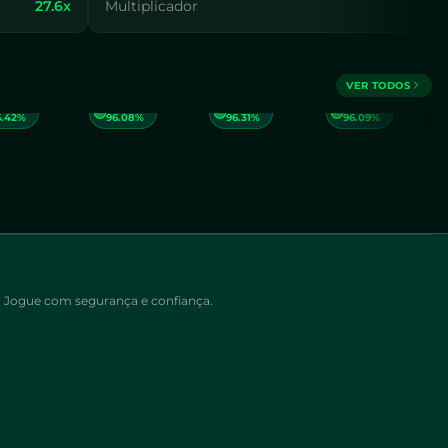
27.6
x
Multiplicador
VER TODOS
P
RTP
RTP
RTP
6.42%
96.08%
96.31%
96.09%
AR
JOGAR
JOGAR
JOGAR
os. Jogue com segurança e confiança.