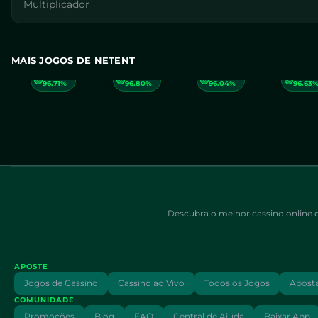
Multiplicador
MAIS JOGOS DE NETENT
RTP
RTP
RTP
RTP
96.71%
96.80%
96.04%
96.63
JOGAR
JOGAR
JOGAR
JOGAR
Descubra o melhor cassino online do
APOSTE
Jogos de Cassino
Cassino ao Vivo
Todos os Jogos
Aposta
COMUNIDADE
Promoções
Blog
FAQ
Central de Ajuda
Baixar App