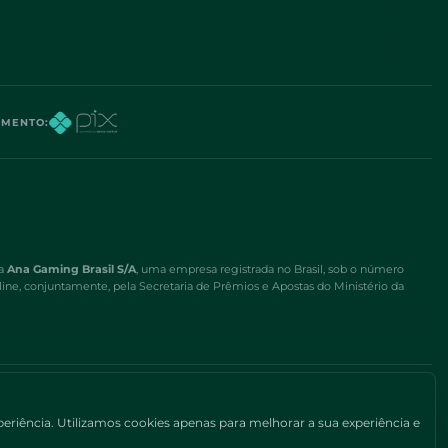
AMENTO
:
la
Ana Gaming Brasil S/A
, uma empresa registrada no Brasil, sob o número
line, conjuntamente, pela Secretaria de Prêmios e Apostas do Ministério da
so site. Utilizamos cookies apenas para melhorar a sua experiência e isso não
riência. Utilizamos cookies apenas para melhorar a sua experiência e