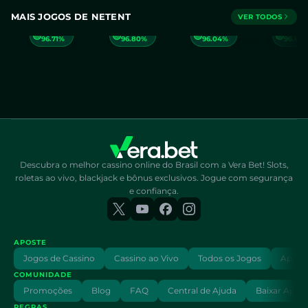
Por que jogar Starburst na Vera Bet
MAIS JOGOS DE NETENT
VER TODOS
Na
Vera Bet
, você joga com total segurança, suporte
RTP
RTP
RTP
RTP
rápido e depósitos via Pix. A plataforma é licenciada,
96.71%
96.80%
96.04%
96.63
JOGAR
JOGAR
JOGAR
JOGAR
reúne dezenas de outros títulos da NetEnt e promove
o jogo responsável. Aposte com consciência!
RTP
Margem da casa
96.09%
3.91%
Descubra o melhor cassino online do Brasil com a Vera Bet! Slots,
roletas ao vivo, blackjack e bônus exclusivos. Jogue com segurança
e confiança.
APOSTE
Jogos de Cassino
Cassino ao Vivo
Todos os Jogos
Aposta
COMUNIDADE
Promoções
Blog
FAQ
Central de Ajuda
Baixar App
REGRAS