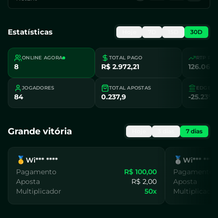
Starburst
é um jogo de cassino online disponível na
Estatísticas
Vera Bet
, desenvolvido pelo provedor
Hoje
NetEnt
7D
15D
. Com
30D
uma taxa de retorno ao jogador (RTP) média de até
96.09%
, você pode jogar agora mesmo e se divertir.
ONLINE AGORA
TOTAL PAGO
RTP RE
Jogue com responsabilidade!
8
R$ 2.972,21
126.06%
Como jogar Starburst na Vera Bet
JOGADORES
TOTAL APOSTAS
EDGE D
84
Para começar a jogar
Starburst
0.237,9
, basta ajustar o valor
-25.23%
da aposta e iniciar a rodada. O jogo é intuitivo e
indicado tanto para iniciantes quanto para jogadores
experientes da NetEnt.
Grande vitória
Hoje
3 dias
7 dias
Sobre o Starburst
🥇
🥈
Wi*** ****
Wi*** ****
O
Starburst
é desenvolvido pela
NetEnt
e opera com
tecnologia RNG (Random Number Generator)
Pagamento
R$ 100,00
Pagamento
Aposta
R$ 2,00
Aposta
certificada, garantindo resultados aleatórios e
Multiplicador
50
x
Multiplicado
independentes em cada rodada. Com RTP médio de
96.09%
, oferece uma boa relação entre risco e retorno.