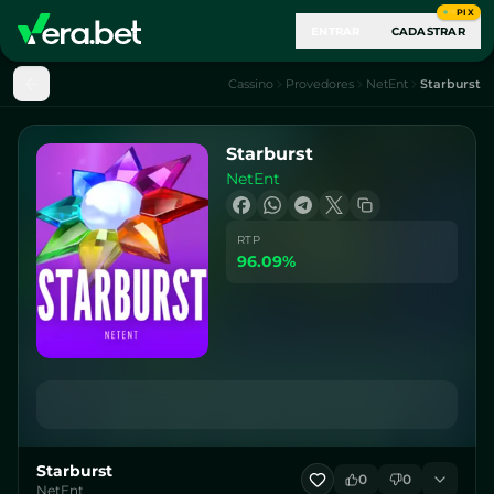
PIX
ENTRAR
CADASTRAR
Cassino
Provedores
NetEnt
Starburst
Starburst
NetEnt
RTP
96.09%
Starburst
0
0
NetEnt