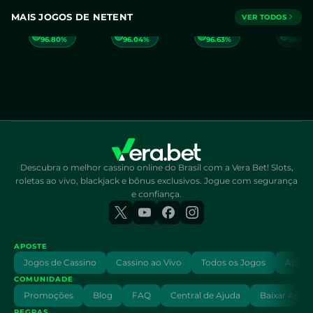
Por que jogar Fruit Shop na Vera Bet
MAIS JOGOS DE NETENT
VER TODOS
Na
Vera Bet
, você joga com total segurança, suporte
RTP
RTP
RTP
RTP
rápido e depósitos via Pix. A plataforma é licenciada,
96.80%
96.04%
96.63%
96.09
JOGAR
JOGAR
JOGAR
JOGAR
reúne dezenas de outros títulos da NetEnt e promove
o jogo responsável. Aposte com consciência!
RTP
Margem da casa
96.71%
3.29%
Descubra o melhor cassino online do Brasil com a Vera Bet! Slots,
roletas ao vivo, blackjack e bônus exclusivos. Jogue com segurança
e confiança.
APOSTE
Jogos de Cassino
Cassino ao Vivo
Todos os Jogos
Aposta
COMUNIDADE
Promoções
Blog
FAQ
Central de Ajuda
Baixar App
REGRAS