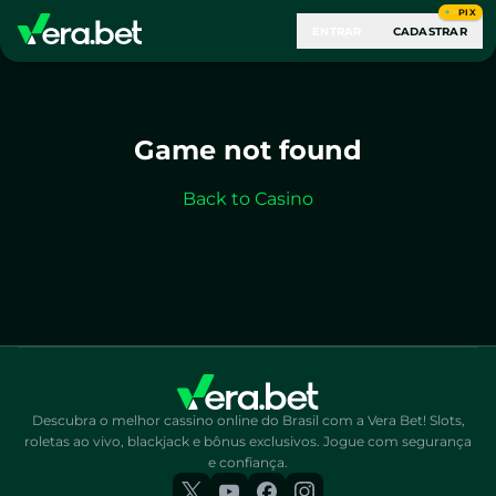
PIX
ENTRAR
CADASTRAR
Game not found
Back to Casino
Descubra o melhor cassino online do Brasil com a Vera Bet! Slots,
roletas ao vivo, blackjack e bônus exclusivos. Jogue com segurança
e confiança.